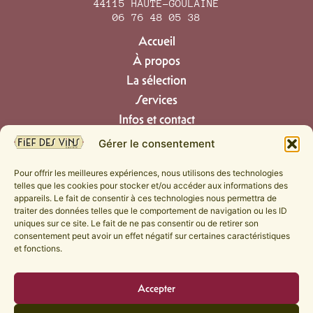
44115 HAUTE-GOULAINE
06 76 48 05 38
Accueil
À propos
La sélection
Services
Infos et contact
Politique de confidentialité
Gérer le consentement
Mention légales
Suivez nos découvertes, nos coups de cœur
Pour offrir les meilleures expériences, nous utilisons des technologies
et nos moments en cave.
telles que les cookies pour stocker et/ou accéder aux informations des
appareils. Le fait de consentir à ces technologies nous permettra de
traiter des données telles que le comportement de navigation ou les ID
uniques sur ce site. Le fait de ne pas consentir ou de retirer son
consentement peut avoir un effet négatif sur certaines caractéristiques
et fonctions.
Vous êtes professionnel ?
Je livre votre commande à votre
Accepter
entreprise !
Paiement à la livraison.